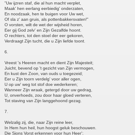
"Uw ijzren staf, die al hun macht verplet,
Maak' hen eerlang eerbiedig' onderzaten,
En noodzaak, hen te buigen voor Uw wet,
Of sla z' aan gruis, als pottenbakkersvaten!"
O vorsten, wilt de wet der wijsheid horen,
Eer gij God zelv' en Zijn Gezalfde hoont.
O rechters, tot den stoel der eer gekoren,
Verdraagt Zijn tucht, die u Zijn liefde toont.
6.
Vreest 's Heeren macht en dient Zijn Majesteit;
Juicht, bevend op 't gezicht van Zijn vermogen,
En kust den Zoon, van ouds u toegezeid;
Eer u Zijn toorn verdelg' voor aller ogen,
U op uw' weg tot stof doe wederkeren;
Wanneer Zijn wraak, getergd door uw gedrag,
U, onverhoeds, zou door haar gloed verteren,
Tot staving van Zijn langgehoond gezag.
7.
Welzalig zij, die, naar Zijn reine leer,
In Hem hun heil, hun hoogst geluk beschouwen.
Die Sions Vorst erkennen voor hun Heer';