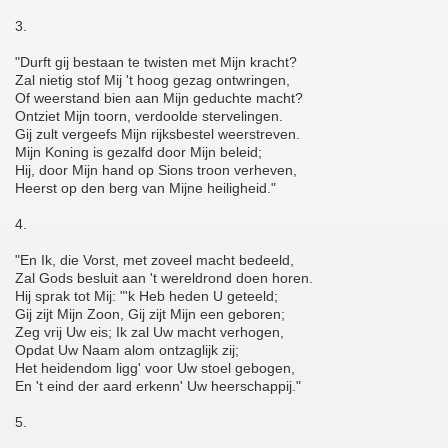
3.
"Durft gij bestaan te twisten met Mijn kracht?
Zal nietig stof Mij 't hoog gezag ontwringen,
Of weerstand bien aan Mijn geduchte macht?
Ontziet Mijn toorn, verdoolde stervelingen.
Gij zult vergeefs Mijn rijksbestel weerstreven.
Mijn Koning is gezalfd door Mijn beleid;
Hij, door Mijn hand op Sions troon verheven,
Heerst op den berg van Mijne heiligheid."
4.
"En Ik, die Vorst, met zoveel macht bedeeld,
Zal Gods besluit aan 't wereldrond doen horen.
Hij sprak tot Mij: "'k Heb heden U geteeld;
Gij zijt Mijn Zoon, Gij zijt Mijn een geboren;
Zeg vrij Uw eis; Ik zal Uw macht verhogen,
Opdat Uw Naam alom ontzaglijk zij;
Het heidendom ligg' voor Uw stoel gebogen,
En 't eind der aard erkenn' Uw heerschappij."
5.