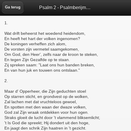
Psalm 2 - Psalmberijming 1773 - Bijbelbox
Ga terug
1.
Wat drift beheerst het woedend heidendom,
En heeft het hart der volken ingenomen?
De koningen verheffen zich alom,
De vorsten zijn vermetel saamgekomen,
Om God, den Heer', zelfs naar de kroon te steken,
En tegen Zijn Gezalfde op te staan.
Zij spreken saam: "Laat ons hun banden breken,
En van hun juk en touwen ons ontslaan."
2.
Maar d' Opperheer, die Zijn geduchten stoel
Op starren sticht, en grondvest op de wolken,
Zal lachen met dat vruchteloos gewoel,
En spotten met den waan der dwaze volken,
God zal Zijn wraak ontdekken voor hun ogen.
Straks gloeit de lucht door 't vlammend bliksemlicht;
't Is God die spreekt; Hij dondert uit den hoge,
En jaagt den schrik Zijn haatren in 't gezicht.