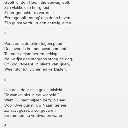
Geeft lof den Heer', die eeuwig leeft:
Zijn vlekkeloze heiligheid
Zij ter gedachtenis verbreid.
Een ogenblik moog' ons doen beven,
Zijn gunst verduurt een eeuwig leven.
4.
Perst eens de bittre tegenspoed
Des avonds het benauwd gemoed,
Tot naar gejammer en geklag,
Nauw rijst des morgens vroeg de dag,
Of God verleent, in plaats van lijden,
Weer stof tot juichen en verblijden.
5.
Ik sprak, door mijn geluk misleid:
"Ik wankel niet in eeuwigheid ".
Want Gij hadt mijnen berg, o Heer',
Door Uwe gunst, Uw Naam ter eer,
Zo vast gezet, alsof gevaren
En rampen nu verdwenen waren.
6.