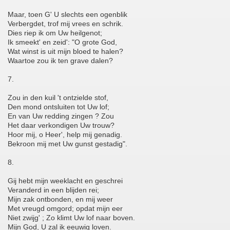
Maar, toen G' U slechts een ogenblik
Verbergdet, trof mij vrees en schrik.
Dies riep ik om Uw heilgenot;
Ik smeekt' en zeid': "O grote God,
Wat winst is uit mijn bloed te halen?
Waartoe zou ik ten grave dalen?
7.
Zou in den kuil 't ontzielde stof,
Den mond ontsluiten tot Uw lof;
En van Uw redding zingen ? Zou
Het daar verkondigen Uw trouw?
Hoor mij, o Heer', help mij genadig.
Bekroon mij met Uw gunst gestadig".
8.
Gij hebt mijn weeklacht en geschrei
Veranderd in een blijden rei;
Mijn zak ontbonden, en mij weer
Met vreugd omgord; opdat mijn eer
Niet zwijg' ; Zo klimt Uw lof naar boven.
Mijn God, U zal ik eeuwig loven.