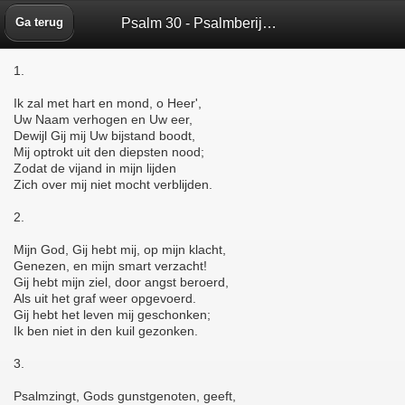
Psalm 30 - Psalmberijming 1773 - Bijbelbox
Ga terug
1.
Ik zal met hart en mond, o Heer',
Uw Naam verhogen en Uw eer,
Dewijl Gij mij Uw bijstand boodt,
Mij optrokt uit den diepsten nood;
Zodat de vijand in mijn lijden
Zich over mij niet mocht verblijden.
2.
Mijn God, Gij hebt mij, op mijn klacht,
Genezen, en mijn smart verzacht!
Gij hebt mijn ziel, door angst beroerd,
Als uit het graf weer opgevoerd.
Gij hebt het leven mij geschonken;
Ik ben niet in den kuil gezonken.
3.
Psalmzingt, Gods gunstgenoten, geeft,