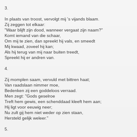
3.
In plaats van troost, vervolgt mij 's vijands blaam.
Zij zeggen tot elkaar:
"Waar blijft zijn dood, wanneer vergaat zijn naam?"
Komt iemand van die schaar,
Om mij te zien, dan spreekt hij vals, en smeedt
Mij kwaad, zoveel hij kan;
Als hij terug van mij naar buiten treedt,
Spreekt hij er andren van.
4.
Zij momplen saam, vervuld met bittren haat;
Van raadslaan nimmer moe,
Bedenken zij een goddeloos verraad.
Men zegt: "Gods geselroe
Treft hem gewis, een schenddaad kleeft hem aan;
Hij ligt voor eeuwig neer;
Nu zult gij hem niet weder op zien staan,
Hersteld gelijk weleer."
5.