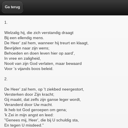
Ga terug
1.
Welzalig hij, die zich verstandig draagt
Bij een ellendig mens.
De Heer' zal hem, wanneer hij treurt en klaagt,
Bevrijden naar zijn wens;
Behoeden en doen leven hier op aard',
In vree en zaligheid,
Nooit van zijn God verlaten, maar bewaard
Voor 's vijands boos beleid.
2.
De Heer' zal hem, op 't ziekbed neergestort,
Versterken door Zijn kracht;
Gij maakt, dat zelfs zijn ganse leger wordt,
Veranderd door Uw macht.
Ik heb tot God geroepen om gena;
'k Zei in mijn angst en leed:
"Genees mij, Heer', die bij U schuldig sta,
En tegen U misdeed."