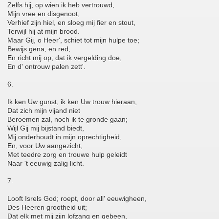
Zelfs hij, op wien ik heb vertrouwd,
Mijn vree en disgenoot,
Verhief zijn hiel, en sloeg mij fier en stout,
Terwijl hij at mijn brood.
Maar Gij, o Heer', schiet tot mijn hulpe toe;
Bewijs gena, en red,
En richt mij op; dat ik vergelding doe,
En d' ontrouw palen zett'.
6.
Ik ken Uw gunst, ik ken Uw trouw hieraan,
Dat zich mijn vijand niet
Beroemen zal, noch ik te gronde gaan;
Wijl Gij mij bijstand biedt,
Mij onderhoudt in mijn oprechtigheid,
En, voor Uw aangezicht,
Met teedre zorg en trouwe hulp geleidt
Naar 't eeuwig zalig licht.
7.
Looft Isrels God; roept, door all' eeuwigheen,
Des Heeren grootheid uit;
Dat elk met mij zijn lofzang en gebeen,