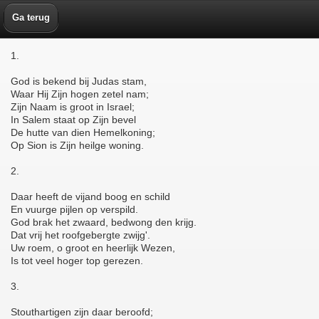
Ga terug
1.
God is bekend bij Judas stam,
Waar Hij Zijn hogen zetel nam;
Zijn Naam is groot in Israel;
In Salem staat op Zijn bevel
De hutte van dien Hemelkoning;
Op Sion is Zijn heilge woning.
2.
Daar heeft de vijand boog en schild
En vuurge pijlen op verspild.
God brak het zwaard, bedwong den krijg.
Dat vrij het roofgebergte zwijg'.
Uw roem, o groot en heerlijk Wezen,
Is tot veel hoger top gerezen.
3.
Stouthartigen zijn daar beroofd;