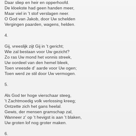
Daar sliep en heir en opperhoofd.
De kloekste had geen handen meer,
Maar viel in 't stof verslagen neer.
O God van Jakob, door Uw schelden
Vergingen paarden, wagens, helden.
4.
Gij, vreeslijk zijt Gij in 't gericht;
Wie zal bestaan voor Uw gezicht?
Zo ras Uw mond het vonnis streek,
Uw oordeel van den hemel bleek,
Toen vreesde d' aarde voor Uw ogen;
Toen werd ze stil door Uw vermogen.
5.
Als God ter hoge vierschaar steeg,
't Zachtmoedig volk verlossing kreeg;
Ontzette zich het gans heelal.
Gewis, der mensen gramschap zal,
Wanneer z' op 't hevigst is aan 't blaken,
Uw groten lof nog groter maken.
6.