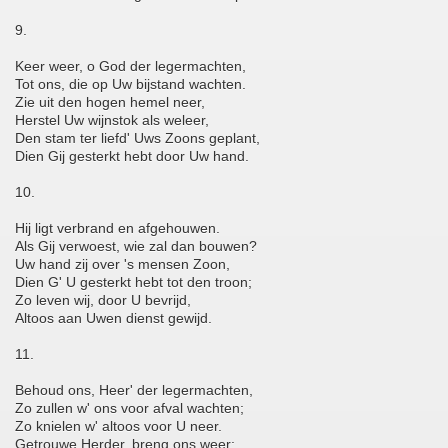
9.
Keer weer, o God der legermachten,
Tot ons, die op Uw bijstand wachten.
Zie uit den hogen hemel neer,
Herstel Uw wijnstok als weleer,
Den stam ter liefd' Uws Zoons geplant,
Dien Gij gesterkt hebt door Uw hand.
10.
Hij ligt verbrand en afgehouwen.
Als Gij verwoest, wie zal dan bouwen?
Uw hand zij over 's mensen Zoon,
Dien G' U gesterkt hebt tot den troon;
Zo leven wij, door U bevrijd,
Altoos aan Uwen dienst gewijd.
11.
Behoud ons, Heer' der legermachten,
Zo zullen w' ons voor afval wachten;
Zo knielen w' altoos voor U neer.
Getrouwe Herder, breng ons weer;