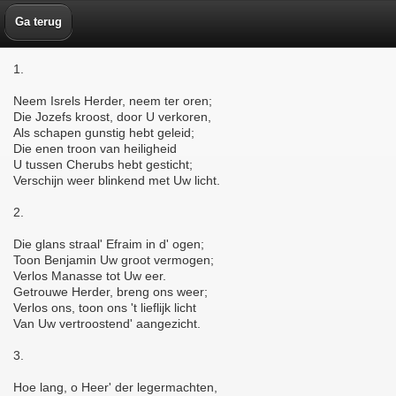
Ga terug
1.
Neem Isrels Herder, neem ter oren;
Die Jozefs kroost, door U verkoren,
Als schapen gunstig hebt geleid;
Die enen troon van heiligheid
U tussen Cherubs hebt gesticht;
Verschijn weer blinkend met Uw licht.
2.
Die glans straal' Efraim in d' ogen;
Toon Benjamin Uw groot vermogen;
Verlos Manasse tot Uw eer.
Getrouwe Herder, breng ons weer;
Verlos ons, toon ons 't lieflijk licht
Van Uw vertroostend' aangezicht.
3.
Hoe lang, o Heer' der legermachten,