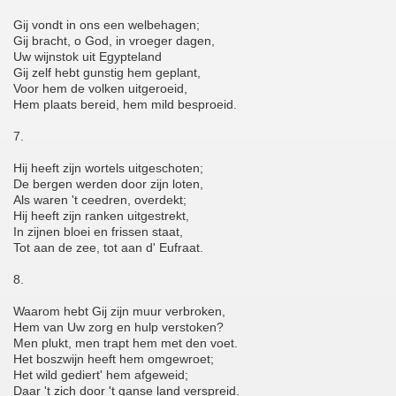
Gij vondt in ons een welbehagen;
Gij bracht, o God, in vroeger dagen,
Uw wijnstok uit Egypteland
Gij zelf hebt gunstig hem geplant,
Voor hem de volken uitgeroeid,
Hem plaats bereid, hem mild besproeid.
7.
Hij heeft zijn wortels uitgeschoten;
De bergen werden door zijn loten,
Als waren 't ceedren, overdekt;
Hij heeft zijn ranken uitgestrekt,
In zijnen bloei en frissen staat,
Tot aan de zee, tot aan d' Eufraat.
8.
Waarom hebt Gij zijn muur verbroken,
Hem van Uw zorg en hulp verstoken?
Men plukt, men trapt hem met den voet.
Het boszwijn heeft hem omgewroet;
Het wild gediert' hem afgeweid;
Daar 't zich door 't ganse land verspreid.