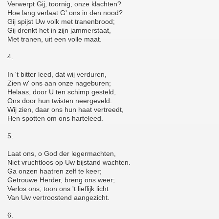
Verwerpt Gij, toornig, onze klachten?
Hoe lang verlaat G' ons in den nood?
Gij spijst Uw volk met tranenbrood;
Gij drenkt het in zijn jammerstaat,
Met tranen, uit een volle maat.
4.
In 't bitter leed, dat wij verduren,
Zien w' ons aan onze nageburen;
Helaas, door U ten schimp gesteld,
Ons door hun twisten neergeveld.
Wij zien, daar ons hun haat vertreedt,
Hen spotten om ons harteleed.
5.
Laat ons, o God der legermachten,
Niet vruchtloos op Uw bijstand wachten.
Ga onzen haatren zelf te keer;
Getrouwe Herder, breng ons weer;
Verlos ons; toon ons 't lieflijk licht
Van Uw vertroostend aangezicht.
6.