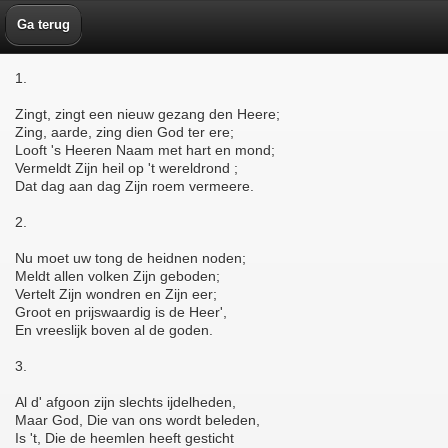
Ga terug
1.
Zingt, zingt een nieuw gezang den Heere;
Zing, aarde, zing dien God ter ere;
Looft 's Heeren Naam met hart en mond;
Vermeldt Zijn heil op 't wereldrond ;
Dat dag aan dag Zijn roem vermeere.
2.
Nu moet uw tong de heidnen noden;
Meldt allen volken Zijn geboden;
Vertelt Zijn wondren en Zijn eer;
Groot en prijswaardig is de Heer',
En vreeslijk boven al de goden.
3.
Al d' afgoon zijn slechts ijdelheden,
Maar God, Die van ons wordt beleden,
Is 't, Die de heemlen heeft gesticht