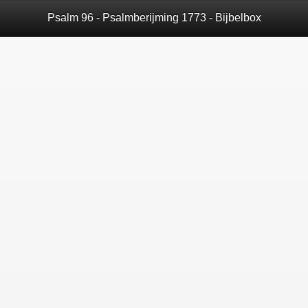
Psalm 96 - Psalmberijming 1773 - Bijbelbox