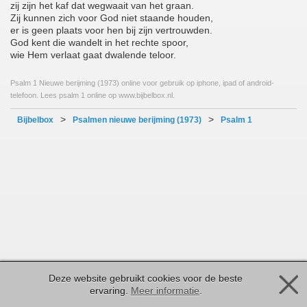
zij zijn het kaf dat wegwaait van het graan.
Zij kunnen zich voor God niet staande houden,
er is geen plaats voor hen bij zijn vertrouwden.
God kent die wandelt in het rechte spoor,
wie Hem verlaat gaat dwalende teloor.
Psalm 1 Nieuwe berijming (1973) online voor gebruik op iphone, ipad of android-
telefoon. Lees psalm 1 online op www.bijbelbox.nl.
>
>
Bijbelbox
Psalmen nieuwe berijming (1973)
Psalm 1
Deze website gebruikt cookies voor de beste
ervaring.
Meer informatie
.