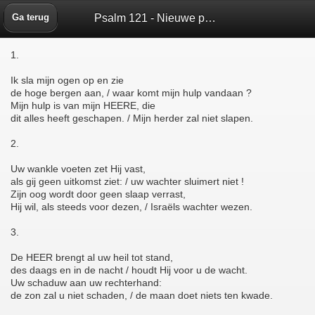
Psalm 121 - Nieuwe psalmberijming 1973 - Bijbelbox
Ga terug
1.
Ik sla mijn ogen op en zie
de hoge bergen aan, / waar komt mijn hulp vandaan ?
Mijn hulp is van mijn HEERE, die
dit alles heeft geschapen. / Mijn herder zal niet slapen.
2.
Uw wankle voeten zet Hij vast,
als gij geen uitkomst ziet: / uw wachter sluimert niet !
Zijn oog wordt door geen slaap verrast,
Hij wil, als steeds voor dezen, / Israëls wachter wezen.
3.
De HEER brengt al uw heil tot stand,
des daags en in de nacht / houdt Hij voor u de wacht.
Uw schaduw aan uw rechterhand:
de zon zal u niet schaden, / de maan doet niets ten kwade.