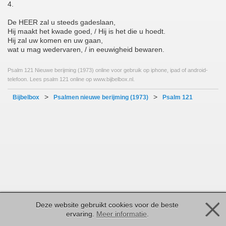
4.
De HEER zal u steeds gadeslaan,
Hij maakt het kwade goed, / Hij is het die u hoedt.
Hij zal uw komen en uw gaan,
wat u mag wedervaren, / in eeuwigheid bewaren.
Psalm 121 Nieuwe berijming (1973) online voor gebruik op iphone, ipad of android-
telefoon. Lees psalm 121 online op www.bijbelbox.nl.
>
>
Bijbelbox
Psalmen nieuwe berijming (1973)
Psalm 121
Deze website gebruikt cookies voor de beste
ervaring.
Meer informatie
.