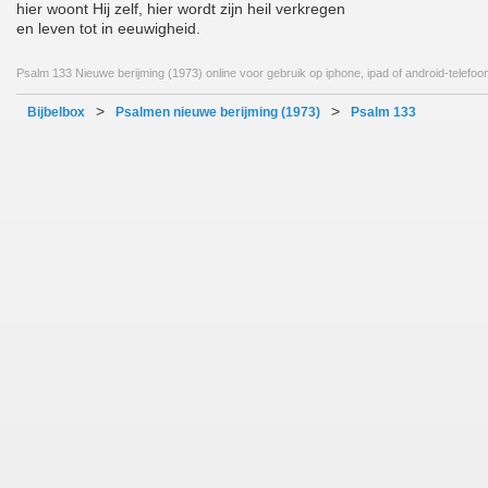
hier woont Hij zelf, hier wordt zijn heil verkregen
en leven tot in eeuwigheid.
Psalm 133 Nieuwe berijming (1973) online voor gebruik op iphone, ipad of android-telefoo
>
>
Bijbelbox
Psalmen nieuwe berijming (1973)
Psalm 133