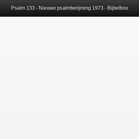
Psalm 133 - Nieuwe psalmberijming 1973 - Bijbelbox