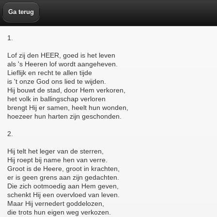
Ga terug
1.
Lof zij den HEER, goed is het leven
als 's Heeren lof wordt aangeheven.
Lieflijk en recht te allen tijde
is 't onze God ons lied te wijden.
Hij bouwt de stad, door Hem verkoren,
het volk in ballingschap verloren
brengt Hij er samen, heelt hun wonden,
hoezeer hun harten zijn geschonden.
2.
Hij telt het leger van de sterren,
Hij roept bij name hen van verre.
Groot is de Heere, groot in krachten,
er is geen grens aan zijn gedachten.
Die zich ootmoedig aan Hem geven,
schenkt Hij een overvloed van leven.
Maar Hij vernedert goddelozen,
die trots hun eigen weg verkozen.