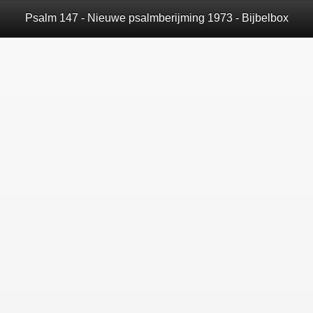
Psalm 147 - Nieuwe psalmberijming 1973 - Bijbelbox