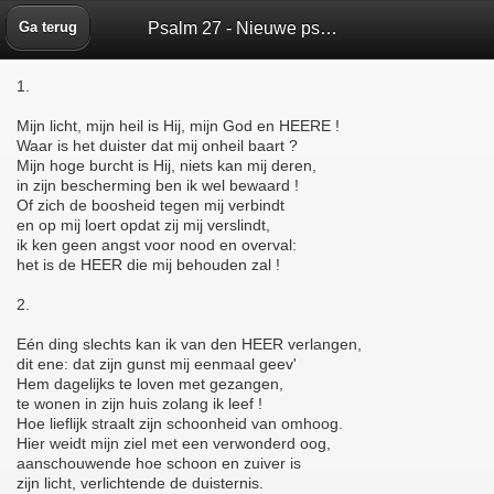
Psalm 27 - Nieuwe psalmberijming 1973 - Bijbelbox
Ga terug
1.
Mijn licht, mijn heil is Hij, mijn God en HEERE !
Waar is het duister dat mij onheil baart ?
Mijn hoge burcht is Hij, niets kan mij deren,
in zijn bescherming ben ik wel bewaard !
Of zich de boosheid tegen mij verbindt
en op mij loert opdat zij mij verslindt,
ik ken geen angst voor nood en overval:
het is de HEER die mij behouden zal !
2.
Eén ding slechts kan ik van den HEER verlangen,
dit ene: dat zijn gunst mij eenmaal geev'
Hem dagelijks te loven met gezangen,
te wonen in zijn huis zolang ik leef !
Hoe lieflijk straalt zijn schoonheid van omhoog.
Hier weidt mijn ziel met een verwonderd oog,
aanschouwende hoe schoon en zuiver is
zijn licht, verlichtende de duisternis.