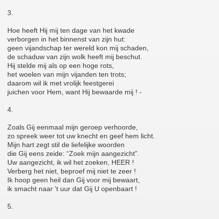
3.
Hoe heeft Hij mij ten dage van het kwade
verborgen in het binnenst van zijn hut:
geen vijandschap ter wereld kon mij schaden,
de schaduw van zijn wolk heeft mij beschut.
Hij stelde mij als op een hoge rots,
het woelen van mijn vijanden ten trots;
daarom wil ik met vrolijk feestgerei
juichen voor Hem, want Hij bewaarde mij ! -
4.
Zoals Gij eenmaal mijn geroep verhoorde,
zo spreek weer tot uw knecht en geef hem licht.
Mijn hart zegt stil de liefelijke woorden
die Gij eens zeide: “Zoek mijn aangezicht”.
Uw aangezicht, ik wil het zoeken, HEER !
Verberg het niet, beproef mij niet te zeer !
Ik hoop geen heil dan Gij voor mij bewaart,
ik smacht naar 't uur dat Gij U openbaart !
5.