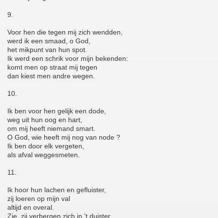
9.
Voor hen die tegen mij zich wendden,
werd ik een smaad, o God,
het mikpunt van hun spot.
Ik werd een schrik voor mijn bekenden:
komt men op straat mij tegen
dan kiest men andre wegen.
10.
Ik ben voor hen gelijk een dode,
weg uit hun oog en hart,
om mij heeft niemand smart.
O God, wie heeft mij nog van node ?
Ik ben door elk vergeten,
als afval weggesmeten.
11.
Ik hoor hun lachen en gefluister,
zij loeren op mijn val
altijd en overal.
Zie, zij verbergen zich in 't duister,