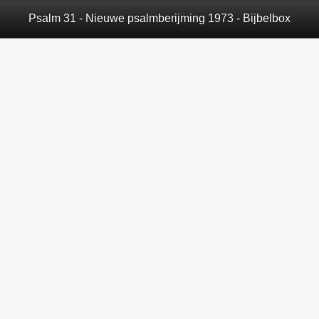
Psalm 31 - Nieuwe psalmberijming 1973 - Bijbelbox