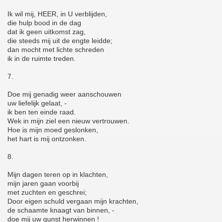
Ik wil mij, HEER, in U verblijden,
die hulp bood in de dag
dat ik geen uitkomst zag,
die steeds mij uit de engte leidde;
dan mocht met lichte schreden
ik in de ruimte treden.
7.
Doe mij genadig weer aanschouwen
uw liefelijk gelaat, -
ik ben ten einde raad.
Wek in mijn ziel een nieuw vertrouwen.
Hoe is mijn moed geslonken,
het hart is mij ontzonken.
8.
Mijn dagen teren op in klachten,
mijn jaren gaan voorbij
met zuchten en geschrei;
Door eigen schuld vergaan mijn krachten,
de schaamte knaagt van binnen, -
doe mij uw gunst herwinnen !