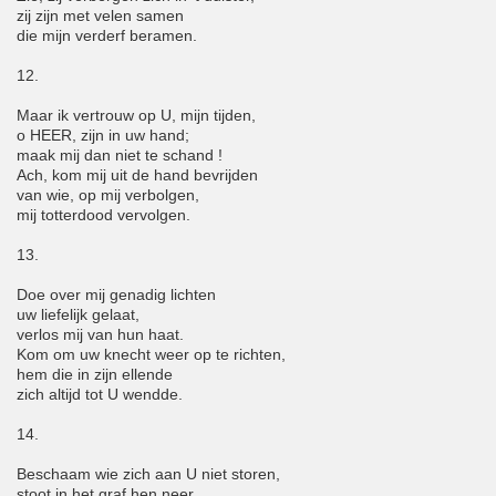
zij zijn met velen samen
die mijn verderf beramen.
12.
Maar ik vertrouw op U, mijn tijden,
o HEER, zijn in uw hand;
maak mij dan niet te schand !
Ach, kom mij uit de hand bevrijden
van wie, op mij verbolgen,
mij totterdood vervolgen.
13.
Doe over mij genadig lichten
uw liefelijk gelaat,
verlos mij van hun haat.
Kom om uw knecht weer op te richten,
hem die in zijn ellende
zich altijd tot U wendde.
14.
Beschaam wie zich aan U niet storen,
stoot in het graf hen neer,