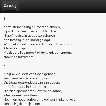
Ga terug
1.
Komt nu met zang en roert de snaren,
gij volk, dat leeft van 's HEEREN recht.
Hijzelf heeft zijn getrouwe scharen
een lofzang in de mond gelegd.
Word' als nooit tevoren / door wie Hem behoren
't feestlied ingezet !
Meldt de blijde mare / bij de klank der snaren,
steekt de loftrompet.
2.
Zingt al wie leeft van Gods genade,
want waarheid is al wat Hij zegt.
Op trouw gegrondvest zijn zijn daden,
op liefde rust zijn heilig recht.
Die zich openbaarde / overal op aarde,
alles spreekt van Hem.
Heemlen hoog verheven, / vol van blinkend leven,
schiep Hij door zijn stem.