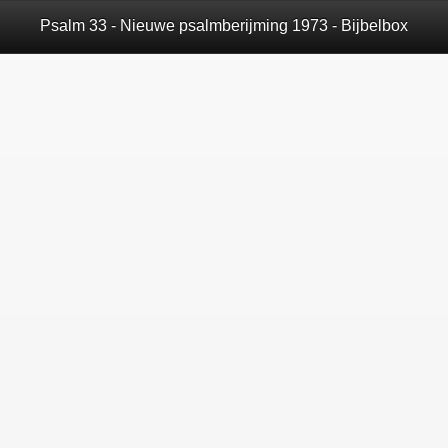
Psalm 33 - Nieuwe psalmberijming 1973 - Bijbelbox