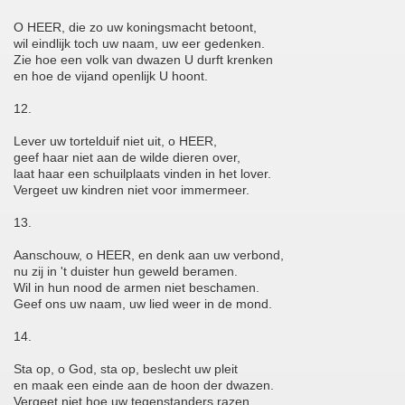
O HEER, die zo uw koningsmacht betoont,
wil eindlijk toch uw naam, uw eer gedenken.
Zie hoe een volk van dwazen U durft krenken
en hoe de vijand openlijk U hoont.
12.
Lever uw tortelduif niet uit, o HEER,
geef haar niet aan de wilde dieren over,
laat haar een schuilplaats vinden in het lover.
Vergeet uw kindren niet voor immermeer.
13.
Aanschouw, o HEER, en denk aan uw verbond,
nu zij in 't duister hun geweld beramen.
Wil in hun nood de armen niet beschamen.
Geef ons uw naam, uw lied weer in de mond.
14.
Sta op, o God, sta op, beslecht uw pleit
en maak een einde aan de hoon der dwazen.
Vergeet niet hoe uw tegenstanders razen