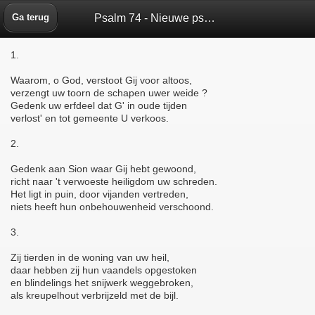
Psalm 74 - Nieuwe psalmberijming 1973 - Bijbelbox
Ga terug
1.
Waarom, o God, verstoot Gij voor altoos,
verzengt uw toorn de schapen uwer weide ?
Gedenk uw erfdeel dat G' in oude tijden
verlost' en tot gemeente U verkoos.
2.
Gedenk aan Sion waar Gij hebt gewoond,
richt naar 't verwoeste heiligdom uw schreden.
Het ligt in puin, door vijanden vertreden,
niets heeft hun onbehouwenheid verschoond.
3.
Zij tierden in de woning van uw heil,
daar hebben zij hun vaandels opgestoken
en blindelings het snijwerk weggebroken,
als kreupelhout verbrijzeld met de bijl.