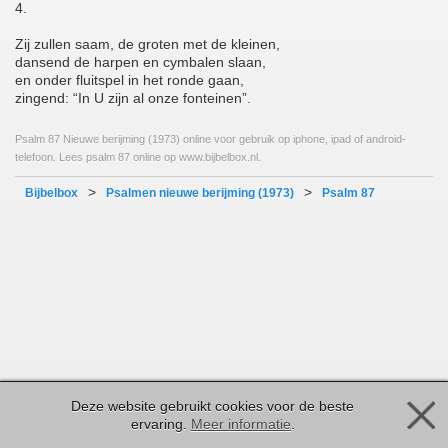
4.
Zij zullen saam, de groten met de kleinen,
dansend de harpen en cymbalen slaan,
en onder fluitspel in het ronde gaan,
zingend: “In U zijn al onze fonteinen”.
Psalm 87 Nieuwe berijming (1973) online voor gebruik op iphone, ipad of android-
telefoon. Lees psalm 87 online op www.bijbelbox.nl.
>
>
Bijbelbox
Psalmen nieuwe berijming (1973)
Psalm 87
Deze website gebruikt cookies voor de beste
ervaring.
Meer informatie
.