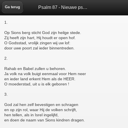
Psalm 87 - Nieuwe psalmberijming 1973 - Bijbelbox
Ga terug
1.
Op Sions berg sticht God zijn heilge stede.
Zij heeft zijn hart, Hij houdt er open hof.
O Godsstad, vrolijk zingen wij uw lof:
door uwe poort zal ieder binnentreden.
2.
Rahab en Babel zullen u behoren.
Ja volk na volk buigt eenmaal voor Hem neer
en ieder land erkent Hem als de HEER.
O moederstad, uit u is elk geboren !
3.
God zal hen zelf bevestigen en schragen
en op zijn rol, waar Hij de volken schrijft,
hen tellen, als in Isrel ingelijfd,
en doen de naam van Sions kindren dragen.