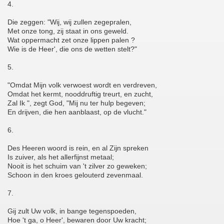
4.
Die zeggen: "Wij, wij zullen zegepralen,
Met onze tong, zij staat in ons geweld.
Wat oppermacht zet onze lippen palen ?
Wie is de Heer', die ons de wetten stelt?"
5.
"Omdat Mijn volk verwoest wordt en verdreven,
Omdat het kermt, nooddruftig treurt, en zucht,
Zal Ik ", zegt God, "Mij nu ter hulp begeven;
En drijven, die hen aanblaast, op de vlucht."
6.
Des Heeren woord is rein, en al Zijn spreken
Is zuiver, als het allerfijnst metaal;
Nooit is het schuim van 't zilver zo geweken;
Schoon in den kroes gelouterd zevenmaal.
7.
Gij zult Uw volk, in bange tegenspoeden,
Hoe 't ga, o Heer', bewaren door Uw kracht;