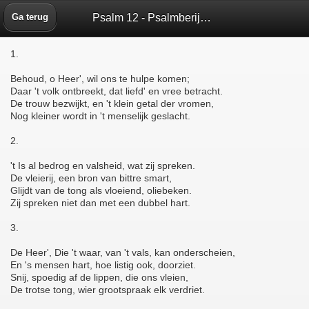
Psalm 12 - Psalmberijming 1773 - Bijbelbox
Ga terug
1.
Behoud, o Heer', wil ons te hulpe komen;
Daar 't volk ontbreekt, dat liefd' en vree betracht.
De trouw bezwijkt, en 't klein getal der vromen,
Nog kleiner wordt in 't menselijk geslacht.
2.
't Is al bedrog en valsheid, wat zij spreken.
De vleierij, een bron van bittre smart,
Glijdt van de tong als vloeiend, oliebeken.
Zij spreken niet dan met een dubbel hart.
3.
De Heer', Die 't waar, van 't vals, kan onderscheien,
En 's mensen hart, hoe listig ook, doorziet.
Snij, spoedig af de lippen, die ons vleien,
De trotse tong, wier grootspraak elk verdriet.