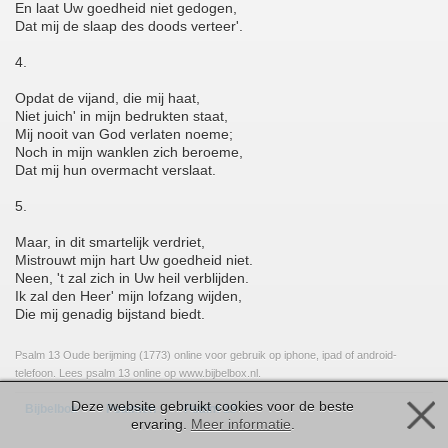
En laat Uw goedheid niet gedogen,
Dat mij de slaap des doods verteer'.
4.
Opdat de vijand, die mij haat,
Niet juich' in mijn bedrukten staat,
Mij nooit van God verlaten noeme;
Noch in mijn wanklen zich beroeme,
Dat mij hun overmacht verslaat.
5.
Maar, in dit smartelijk verdriet,
Mistrouwt mijn hart Uw goedheid niet.
Neen, 't zal zich in Uw heil verblijden.
Ik zal den Heer' mijn lofzang wijden,
Die mij genadig bijstand biedt.
Psalm 13 Oude berijming (1773) online voor gebruik op iphone, ipad of android-
telefoon. Lees psalm 13 online op www.bijbelbox.nl.
Deze website gebruikt cookies voor de beste
>
>
Bijbelbox
Psalmen
Psalm 13
ervaring.
Meer informatie
.