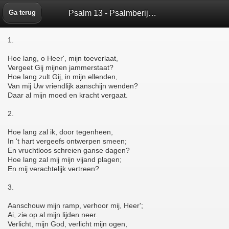
Psalm 13 - Psalmberijming 1773 - Bijbelbox
Ga terug
1.
Hoe lang, o Heer', mijn toeverlaat,
Vergeet Gij mijnen jammerstaat?
Hoe lang zult Gij, in mijn ellenden,
Van mij Uw vriendlijk aanschijn wenden?
Daar al mijn moed en kracht vergaat.
2.
Hoe lang zal ik, door tegenheen,
In 't hart vergeefs ontwerpen smeen;
En vruchtloos schreien ganse dagen?
Hoe lang zal mij mijn vijand plagen;
En mij verachtelijk vertreen?
3.
Aanschouw mijn ramp, verhoor mij, Heer';
Ai, zie op al mijn lijden neer.
Verlicht, mijn God, verlicht mijn ogen,