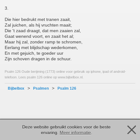
3.
Die hier bedrukt met tranen zaait,
Zal juichen, als hij vruchten maait;
Die 't zaad draagt, dat men zaaien zal,
Gaat wenend voort, en zaait het al;
Maar hij zal, zonder ramp te schromen,
Eerlang met blijdschap wederkomen,
En met gejuich, te goeder uur
Zijn schoven dragen in de schuur.
Psalm 126 Oude berijming (1773) online voor gebruik op iphone, ipad of android-
telefoon. Lees psalm 126 online op www.bijbelbox.nl.
>
>
Bijbelbox
Psalmen
Psalm 126
Deze website gebruikt cookies voor de beste
ervaring.
Meer informatie
.