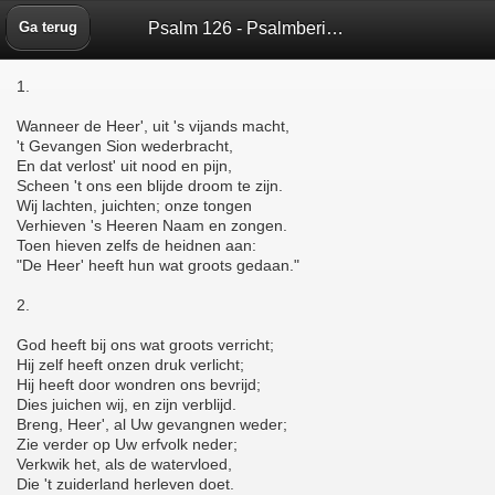
Psalm 126 - Psalmberijming 1773 - Bijbelbox
Ga terug
1.
Wanneer de Heer', uit 's vijands macht,
't Gevangen Sion wederbracht,
En dat verlost' uit nood en pijn,
Scheen 't ons een blijde droom te zijn.
Wij lachten, juichten; onze tongen
Verhieven 's Heeren Naam en zongen.
Toen hieven zelfs de heidnen aan:
"De Heer' heeft hun wat groots gedaan."
2.
God heeft bij ons wat groots verricht;
Hij zelf heeft onzen druk verlicht;
Hij heeft door wondren ons bevrijd;
Dies juichen wij, en zijn verblijd.
Breng, Heer', al Uw gevangnen weder;
Zie verder op Uw erfvolk neder;
Verkwik het, als de watervloed,
Die 't zuiderland herleven doet.