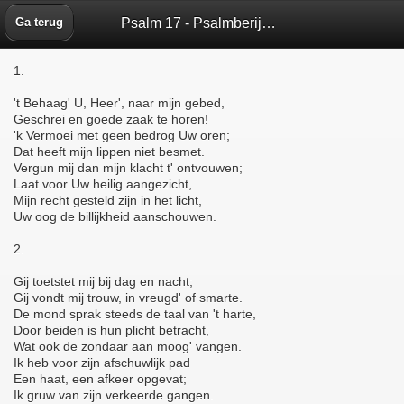
Psalm 17 - Psalmberijming 1773 - Bijbelbox
Ga terug
1.
't Behaag' U, Heer', naar mijn gebed,
Geschrei en goede zaak te horen!
'k Vermoei met geen bedrog Uw oren;
Dat heeft mijn lippen niet besmet.
Vergun mij dan mijn klacht t' ontvouwen;
Laat voor Uw heilig aangezicht,
Mijn recht gesteld zijn in het licht,
Uw oog de billijkheid aanschouwen.
2.
Gij toetstet mij bij dag en nacht;
Gij vondt mij trouw, in vreugd' of smarte.
De mond sprak steeds de taal van 't harte,
Door beiden is hun plicht betracht,
Wat ook de zondaar aan moog' vangen.
Ik heb voor zijn afschuwlijk pad
Een haat, een afkeer opgevat;
Ik gruw van zijn verkeerde gangen.