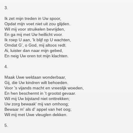
3.
Ik zet mijn treden in Uw spoor,
Opdat mijn voet niet uit zou glijden.
Wil mij voor struikelen bevrijden,
En ga mij met Uw heillicht voor.
Ik roep U aan, 'k blijf op U wachten,
Omdat G', o God, mij altoos redt.
Ai, luister dan naar mijn gebed,
En neig Uw oren tot mijn klachten.
4.
Maak Uwe weldaan wonderbaar,
Gij, die Uw kindren wilt behoeden.
Voor 's vijands macht en vreeslijk woeden,
En hen beschermt in 't grootst gevaar.
Wil mij Uw bijstand niet onttrekken;
Uw zorg bewaak' mij van omhoog;
Bewaar m' als d' appel van het oog;
Wil mij met Uwe vleuglen dekken.
5.