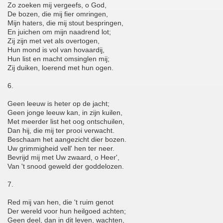
Zo zoeken mij vergeefs, o God,
De bozen, die mij fier omringen,
Mijn haters, die mij stout bespringen,
En juichen om mijn naadrend lot;
Zij zijn met vet als overtogen,
Hun mond is vol van hovaardij,
Hun list en macht omsinglen mij;
Zij duiken, loerend met hun ogen.
6.
Geen leeuw is heter op de jacht;
Geen jonge leeuw kan, in zijn kuilen,
Met meerder list het oog ontschuilen,
Dan hij, die mij ter prooi verwacht.
Beschaam het aangezicht dier bozen.
Uw grimmigheid vell' hen ter neer.
Bevrijd mij met Uw zwaard, o Heer',
Van 't snood geweld der goddelozen.
7.
Red mij van hen, die 't ruim genot
Der wereld voor hun heilgoed achten;
Geen deel, dan in dit leven, wachten,