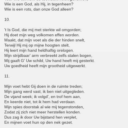
Wie is een God, als Hij, in tegenheen?
Wie is een rots, dan onze God alleen?
10.
't Is God, die mij met sterkte wil omgorden;
Hij doet mijn weg volkomen effen worden.
Maakt, dat mijn voet als die der hinden snelt,
Terwijl Hij mij op mijne hoogten stelt,
Hij leert mijn hand heldhaftig orelogen.
Mijn strijdbaar' arm verbreekt zelfs stalen bogen,
Mij gaaft G' Uw schild, Uw hand heeft mij gesterkt.
Uw goedheid heeft mijn grootheid uitgewerkt.
11.
Mijn voet hebt Gij doen in de ruimte treden;
Mijn gang werd vast, ik ben niet uitgegleden.
De vijand week; ik volgd', en trof hem aan,
En keerde niet, tot ik hem had verdaan.
Mijn spies doorstak al wie mij tegenstonden,
Zodat zij zich niet meer herstellen konden.
Dus zag ik door Uw bijstand hen verplet,
En mijnen voet hun op den nek gezet.