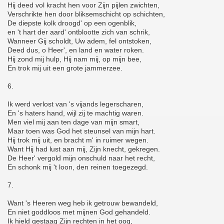
Hij deed vol kracht hen voor Zijn pijlen zwichten,
Verschrikte hen door bliksemschicht op schichten,
De diepste kolk droogd' op een ogenblik,
en 't hart der aard' ontblootte zich van schrik,
Wanneer Gij scholdt, Uw adem, fel ontstoken,
Deed dus, o Heer', en land en water roken.
Hij zond mij hulp, Hij nam mij, op mijn bee,
En trok mij uit een grote jammerzee.
6.
Ik werd verlost van 's vijands legerscharen,
En 's haters hand, wijl zij te machtig waren.
Men viel mij aan ten dage van mijn smart,
Maar toen was God het steunsel van mijn hart.
Hij trok mij uit, en bracht m' in ruimer wegen.
Want Hij had lust aan mij, Zijn knecht, gekregen.
De Heer' vergold mijn onschuld naar het recht,
En schonk mij 't loon, den reinen toegezegd.
7.
Want 's Heeren weg heb ik getrouw bewandeld,
En niet goddloos met mijnen God gehandeld.
Ik hield gestaag Zijn rechten in het oog,