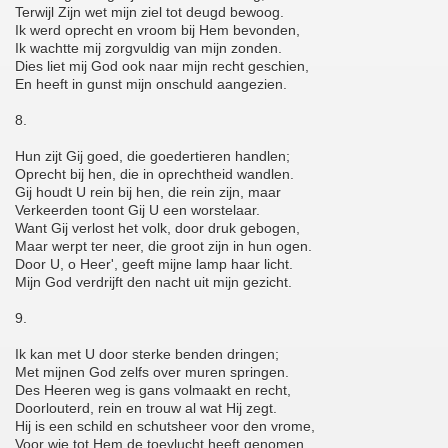
Terwijl Zijn wet mijn ziel tot deugd bewoog.
Ik werd oprecht en vroom bij Hem bevonden,
Ik wachtte mij zorgvuldig van mijn zonden.
Dies liet mij God ook naar mijn recht geschien,
En heeft in gunst mijn onschuld aangezien.
8.
Hun zijt Gij goed, die goedertieren handlen;
Oprecht bij hen, die in oprechtheid wandlen.
Gij houdt U rein bij hen, die rein zijn, maar
Verkeerden toont Gij U een worstelaar.
Want Gij verlost het volk, door druk gebogen,
Maar werpt ter neer, die groot zijn in hun ogen.
Door U, o Heer', geeft mijne lamp haar licht.
Mijn God verdrijft den nacht uit mijn gezicht.
9.
Ik kan met U door sterke benden dringen;
Met mijnen God zelfs over muren springen.
Des Heeren weg is gans volmaakt en recht,
Doorlouterd, rein en trouw al wat Hij zegt.
Hij is een schild en schutsheer voor den vrome,
Voor wie tot Hem de toevlucht heeft genomen,