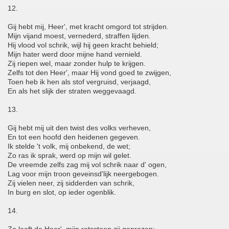
12.
Gij hebt mij, Heer', met kracht omgord tot strijden.
Mijn vijand moest, vernederd, straffen lijden.
Hij vlood vol schrik, wijl hij geen kracht behield;
Mijn hater werd door mijne hand vernield.
Zij riepen wel, maar zonder hulp te krijgen.
Zelfs tot den Heer', maar Hij vond goed te zwijgen,
Toen heb ik hen als stof vergruisd, verjaagd,
En als het slijk der straten weggevaagd.
13.
Gij hebt mij uit den twist des volks verheven,
En tot een hoofd den heidenen gegeven.
Ik stelde 't volk, mij onbekend, de wet;
Zo ras ik sprak, werd op mijn wil gelet.
De vreemde zelfs zag mij vol schrik naar d' ogen,
Lag voor mijn troon geveinsd'lijk neergebogen.
Zij vielen neer, zij sidderden van schrik,
In burg en slot, op ieder ogenblik.
14.