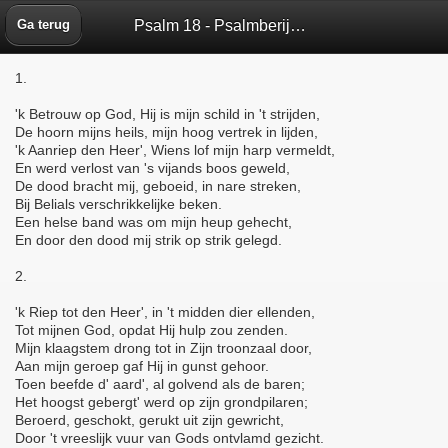
Psalm 18 - Psalmberijming 1773 - Bijbelbox
Ga terug
1.
'k Betrouw op God, Hij is mijn schild in 't strijden,
De hoorn mijns heils, mijn hoog vertrek in lijden,
'k Aanriep den Heer', Wiens lof mijn harp vermeldt,
En werd verlost van 's vijands boos geweld,
De dood bracht mij, geboeid, in nare streken,
Bij Belials verschrikkelijke beken.
Een helse band was om mijn heup gehecht,
En door den dood mij strik op strik gelegd.
2.
'k Riep tot den Heer', in 't midden dier ellenden,
Tot mijnen God, opdat Hij hulp zou zenden.
Mijn klaagstem drong tot in Zijn troonzaal door,
Aan mijn geroep gaf Hij in gunst gehoor.
Toen beefde d' aard', al golvend als de baren;
Het hoogst gebergt' werd op zijn grondpilaren;
Beroerd, geschokt, gerukt uit zijn gewricht,
Door 't vreeslijk vuur van Gods ontvlamd gezicht.