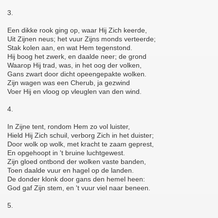
3.
Een dikke rook ging op, waar Hij Zich keerde,
Uit Zijnen neus; het vuur Zijns monds verteerde;
Stak kolen aan, en wat Hem tegenstond.
Hij boog het zwerk, en daalde neer; de grond
Waarop Hij trad, was, in het oog der volken,
Gans zwart door dicht opeengepakte wolken.
Zijn wagen was een Cherub, ja gezwind
Voer Hij en vloog op vleuglen van den wind.
4.
In Zijne tent, rondom Hem zo vol luister,
Hield Hij Zich schuil, verborg Zich in het duister;
Door wolk op wolk, met kracht te zaam geprest,
En opgehoopt in 't bruine luchtgewest.
Zijn gloed ontbond der wolken vaste banden,
Toen daalde vuur en hagel op de landen.
De donder klonk door gans den hemel heen:
God gaf Zijn stem, en 't vuur viel naar beneen.
5.