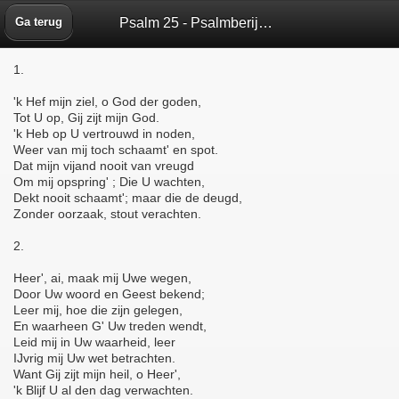
Psalm 25 - Psalmberijming 1773 - Bijbelbox
Ga terug
1.
'k Hef mijn ziel, o God der goden,
Tot U op, Gij zijt mijn God.
'k Heb op U vertrouwd in noden,
Weer van mij toch schaamt' en spot.
Dat mijn vijand nooit van vreugd
Om mij opspring' ; Die U wachten,
Dekt nooit schaamt'; maar die de deugd,
Zonder oorzaak, stout verachten.
2.
Heer', ai, maak mij Uwe wegen,
Door Uw woord en Geest bekend;
Leer mij, hoe die zijn gelegen,
En waarheen G' Uw treden wendt,
Leid mij in Uw waarheid, leer
IJvrig mij Uw wet betrachten.
Want Gij zijt mijn heil, o Heer',
'k Blijf U al den dag verwachten.