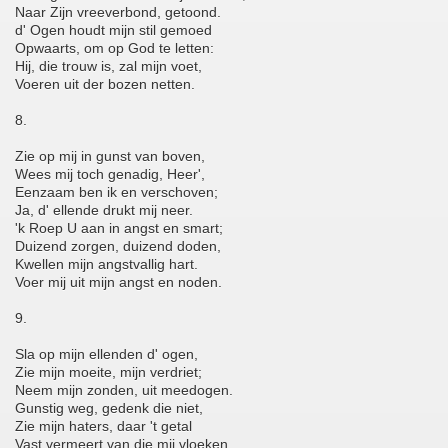
Naar Zijn vreeverbond, getoond.
d' Ogen houdt mijn stil gemoed
Opwaarts, om op God te letten:
Hij, die trouw is, zal mijn voet,
Voeren uit der bozen netten.
8.
Zie op mij in gunst van boven,
Wees mij toch genadig, Heer',
Eenzaam ben ik en verschoven;
Ja, d' ellende drukt mij neer.
'k Roep U aan in angst en smart;
Duizend zorgen, duizend doden,
Kwellen mijn angstvallig hart.
Voer mij uit mijn angst en noden.
9.
Sla op mijn ellenden d' ogen,
Zie mijn moeite, mijn verdriet;
Neem mijn zonden, uit meedogen.
Gunstig weg, gedenk die niet,
Zie mijn haters, daar 't getal
Vast vermeert van die mij vloeken,