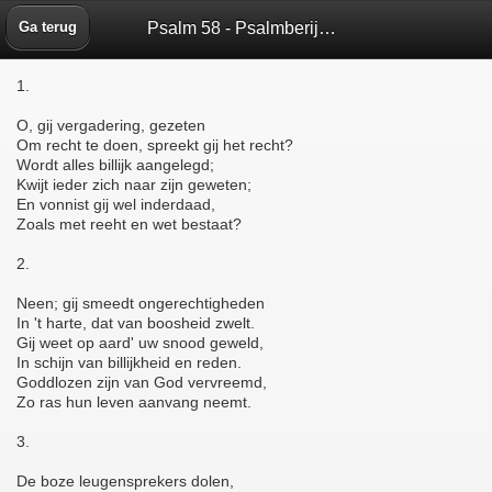
Psalm 58 - Psalmberijming 1773 - Bijbelbox
Ga terug
1.
O, gij vergadering, gezeten
Om recht te doen, spreekt gij het recht?
Wordt alles billijk aangelegd;
Kwijt ieder zich naar zijn geweten;
En vonnist gij wel inderdaad,
Zoals met reeht en wet bestaat?
2.
Neen; gij smeedt ongerechtigheden
In 't harte, dat van boosheid zwelt.
Gij weet op aard' uw snood geweld,
In schijn van billijkheid en reden.
Goddlozen zijn van God vervreemd,
Zo ras hun leven aanvang neemt.
3.
De boze leugensprekers dolen,