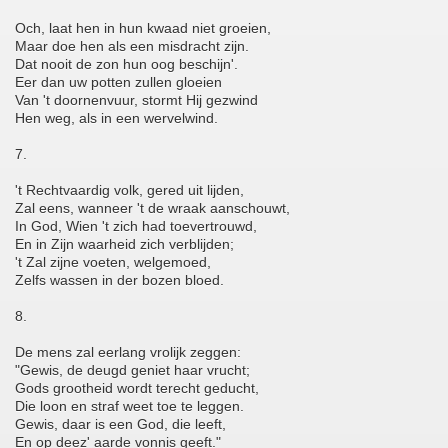
Och, laat hen in hun kwaad niet groeien,
Maar doe hen als een misdracht zijn.
Dat nooit de zon hun oog beschijn'.
Eer dan uw potten zullen gloeien
Van 't doornenvuur, stormt Hij gezwind
Hen weg, als in een wervelwind.
7.
't Rechtvaardig volk, gered uit lijden,
Zal eens, wanneer 't de wraak aanschouwt,
In God, Wien 't zich had toevertrouwd,
En in Zijn waarheid zich verblijden;
't Zal zijne voeten, welgemoed,
Zelfs wassen in der bozen bloed.
8.
De mens zal eerlang vrolijk zeggen:
"Gewis, de deugd geniet haar vrucht;
Gods grootheid wordt terecht geducht,
Die loon en straf weet toe te leggen.
Gewis, daar is een God, die leeft,
En op deez' aarde vonnis geeft."